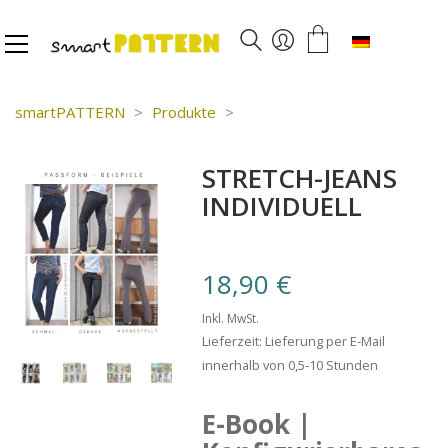
Deutsch
smartPATTERN
>
Produkte
>
STRETCH-JEANS
INDIVIDUELL
18,90
€
Inkl. MwSt.
Lieferzeit: Lieferung per E-Mail
innerhalb von 0,5-10 Stunden
E-Book |