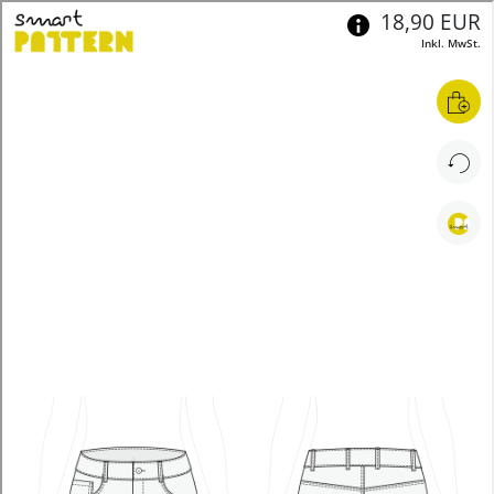
Deutsch
smartPATTERN
>
Konfigurator Frauen-Stretch-Jeans