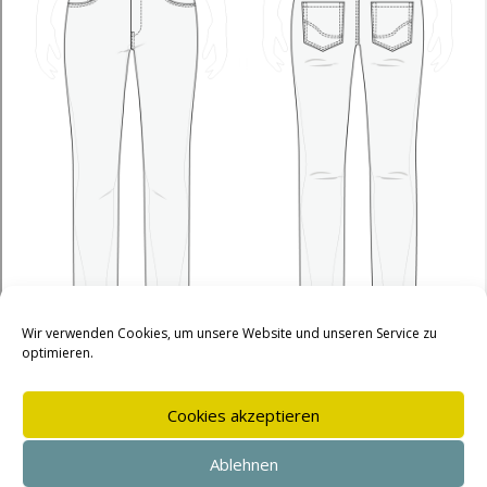
Impressum
Datenschutz
Cookie-Richtlinie (EU)
AGB
Widerrufsbelehrung
Vertrag widerrufen
Wir verwenden Cookies, um unsere Website und unseren Service zu
optimieren.
Cookies akzeptieren
Ablehnen