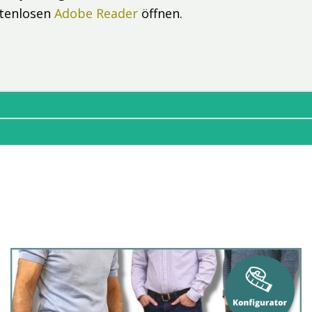
stenlosen
Adobe Reader
öffnen.