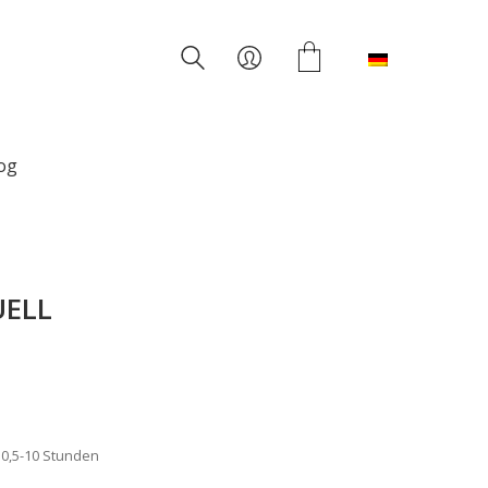
Deutsch
og
UELL
n 0,5-10 Stunden