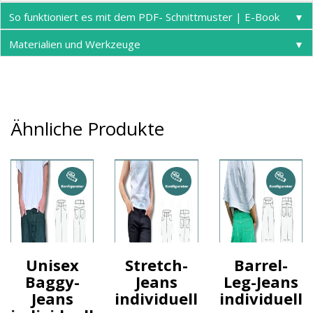
So funktioniert es mit dem PDF- Schnittmuster | E-Book
▼
Materialien und Werkzeuge
▼
Ähnliche Produkte
Unisex
Stretch-
Barrel-
Baggy-
Jeans
Leg-Jeans
Jeans
individuell
individuell