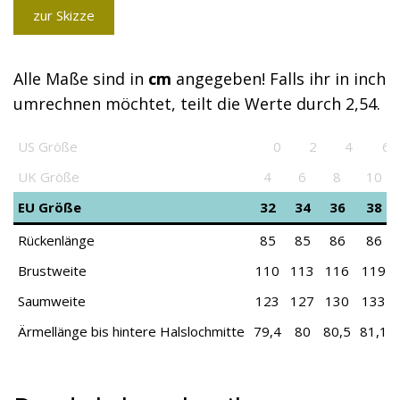
zur Skizze
Alle Maße sind in
cm
angegeben! Falls ihr in inch
umrechnen möchtet, teilt die Werte durch 2,54.
US Größe
0
2
4
6
US Größe
0
2
4
6
UK Größe
4
6
8
10
EU Größe
32
34
36
38
Rückenlänge
85
85
86
86
Brustweite
110
113
116
119
Saumweite
123
127
130
133
Ärmellänge bis hintere Halslochmitte
79,4
80
80,5
81,1