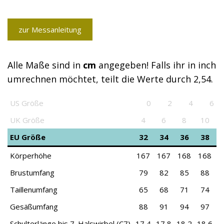
zur Messanleitung
Alle Maße sind in
cm
angegeben! Falls ihr in inch
umrechnen möchtet, teilt die Werte durch 2,54.
US Größe
0
2
4
6
US Größe
0
2
4
6
UK Größe
4
6
8
10
EU Größe
32
34
36
38
Körperhöhe
167
167
168
168
1
Brustumfang
79
82
85
88
Taillenumfang
65
68
71
74
Gesäßumfang
88
91
94
97
1
Schulterlänge bis 7. Halswirbel (C7)
17,4
17,8
18,2
18,6
1