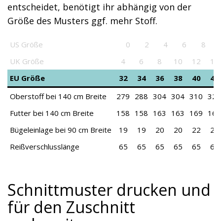
entscheidet, benötigt ihr abhängig von der
Größe des Musters ggf. mehr Stoff.
US Größe
0
2
4
6
8
US Größe
0
2
4
6
8
10
UK Größe
4
6
8
10
12
14
EU Größe
32
34
36
38
40
42
Oberstoff bei 140 cm Breite
279
288
304
304
310
325
Futter bei 140 cm Breite
158
158
163
163
169
169
Bügeleinlage bei 90 cm Breite
19
19
20
20
22
22
Reißverschlusslänge
65
65
65
65
65
65
Schnittmuster drucken und
für den Zuschnitt