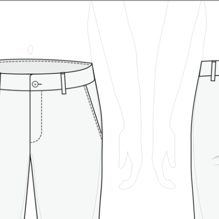
ng patterns
Sewing instructions
About us
FAQ