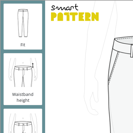
Sewi
smartPATTERN
>
Configurator men’s chino