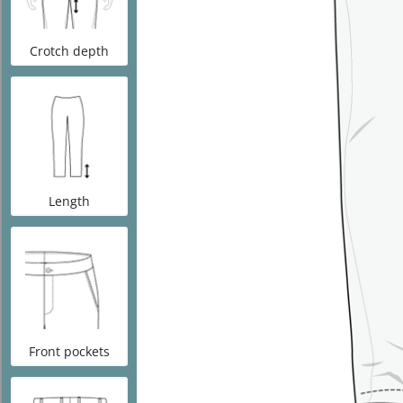
Imprint
Datenschutz
Cookie Directive (EU)
GTC
Cancellation policy
Cancel the contract