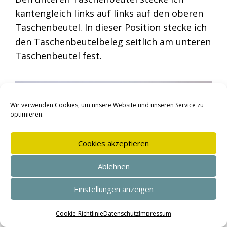
kantengleich links auf links auf den oberen
Taschenbeutel. In dieser Position stecke ich
den Taschenbeutelbeleg seitlich am unteren
Taschenbeutel fest.
Wir verwenden Cookies, um unsere Website und unseren Service zu
optimieren.
Cookies akzeptieren
Ablehnen
Einstellungen anzeigen
Zur Verdeutlichung hier nochmal die Bezeichnung der
SEHR GUT
(4.95 / 5)
verschiedenen Taschenteile.
aus
146
Bewertungen bei: shopvote.de ⓘ
Cookie-Richtlinie
Datenschutz
Impressum
Informationen zur Echtheit der Bewertungen