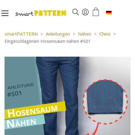
Deutsch
smartPATTERN
>
Anleitungen
>
Nähen
>
Chino
>
Eingeschlagenen Hosensaum nähen #S01