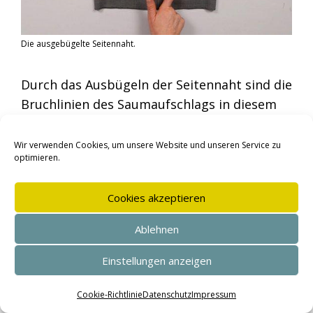
Die ausgebügelte Seitennaht.
Durch das Ausbügeln der Seitennaht sind die
Bruchlinien des Saumaufschlags in diesem
Bereich nicht mehr deutlich zu erkennen.
Wir verwenden Cookies, um unsere Website und unseren Service zu
optimieren.
Cookies akzeptieren
Ablehnen
Einstellungen anzeigen
SEHR GUT
(4.95 / 5)
aus
144
Bewertungen bei: shopvote.de ⓘ
Cookie-Richtlinie
Datenschutz
Impressum
Informationen zur Echtheit der Bewertungen