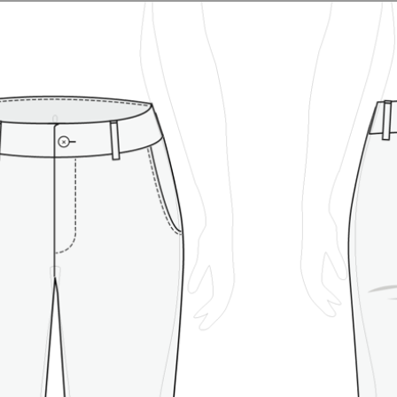
chnittmuster
Nähanleitungen
Über uns
FAQ
Bl