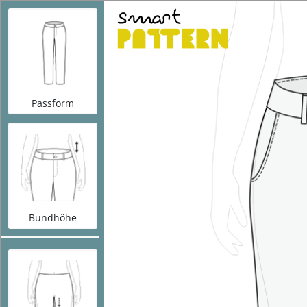
S
smartPATTERN
>
Konfigurator Frauen Chino