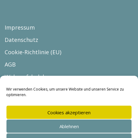
Impressum
Datenschutz
Cookie-Richtlinie (EU)
AGB
Widerrufsbelehrung
Vertrag widerrufen
Wir verwenden Cookies, um unsere Website und unseren Service zu
optimieren.
Cookies akzeptieren
Ablehnen
© Copyright 2026 |